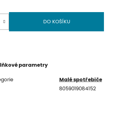
DO KOŠÍKU
lňkové parametry
gorie
Malé spotřebiče
8059019084152