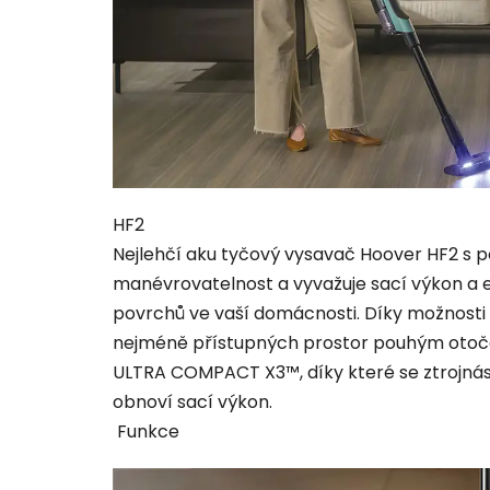
HF2
Nejlehčí aku tyčový vysavač Hoover HF2 s p
manévrovatelnost a vyvažuje sací výkon a e
povrchů ve vaší domácnosti. Díky možnosti 
nejméně přístupných prostor pouhým otoče
ULTRA COMPACT X3™, díky které se ztrojná
obnoví sací výkon.
Funkce