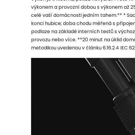
výkonem a provozní dobou s výkonem až 25
celé vaší domácnosti jedním tahem.** * S
konci hubice; doba chodu měřená s připoje
podlaze na základě interních testů s výcho
provozu nebo více. **20 minut na úklid dom
metodikou uvedenou v článku 6.16.2.4 IEC 6