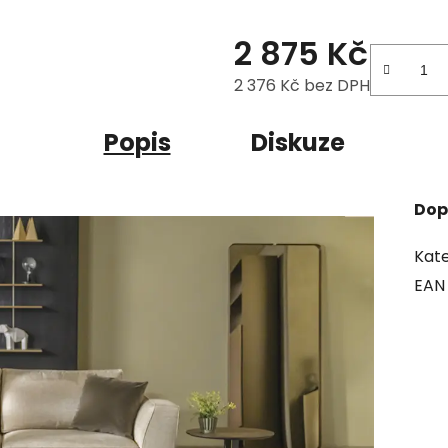
2 875 Kč
2 376 Kč bez DPH
Měrná cena:
Popis
Diskuze
Dop
Kate
EAN