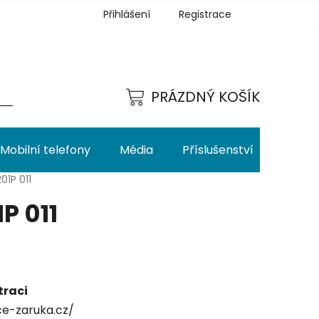
Přihlášení
Registrace
PRÁZDNÝ KOŠÍK
NÁKUPNÍ
KOŠÍK
Mobilní telefony
Média
Příslušenství
01P 011
P 011
traci
ce-zaruka.cz/