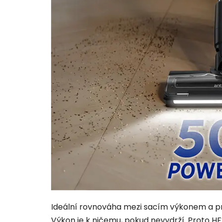
Ideální rovnováha mezi sacím výkonem a p
Výkon je k ničemu, pokud nevydrží. Proto H