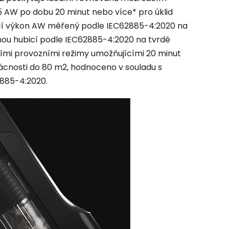
 AW po dobu 20 minut nebo více* pro úklid
ací výkon AW měřený podle IEC62885-4:2020 na
nou hubicí podle IEC62885-4:2020 na tvrdé
zími provozními režimy umožňujícími 20 minut
ácnosti do 80 m2, hodnoceno v souladu s
2885-4:2020.