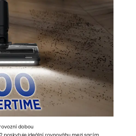
rovozní dobou
F2 poskytuje ideální rovnováhu mezi sacím