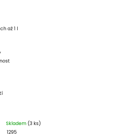
h až 1 l
y
nost
tí
Skladem
(3 ks)
1295