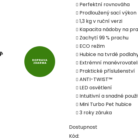
Perfektní rovnováha
Prodloužený sací výkon
1,3 kg v ruční verzi
Kapacita nádoby na prac
Zachytí 99 % prachu
ECO režim
Hubice na tvrdé podlah
DOPRAVA
Extrémní manévrovatel
ZDARMA
Praktické příslušenství
ANTI-TWIST™
LED osvětlení
Intuitivní a snadné použi
Mini Turbo Pet hubice
3 roky záruka
Dostupnost
Kód: