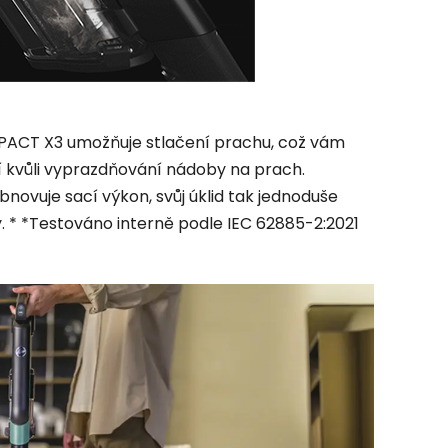
ACT X3 umožňuje stlačení prachu, což vám
í kvůli vyprazdňování nádoby na prach.
bnovuje sací výkon, svůj úklid tak jednoduše
y. * *Testováno interně podle IEC 62885-2:2021