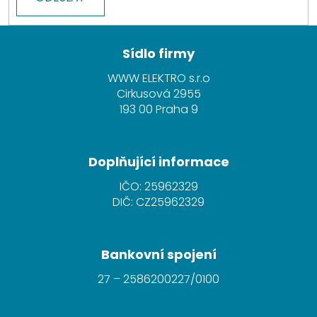
Z
á
Sídlo firmy
p
WWW ELEKTRO s.r.o
a
Cirkusová 2955
t
193 00 Praha 9
í
Doplňující informace
IČO: 25962329
DIČ: CZ25962329
Bankovní spojení
27 – 2586200227/0100