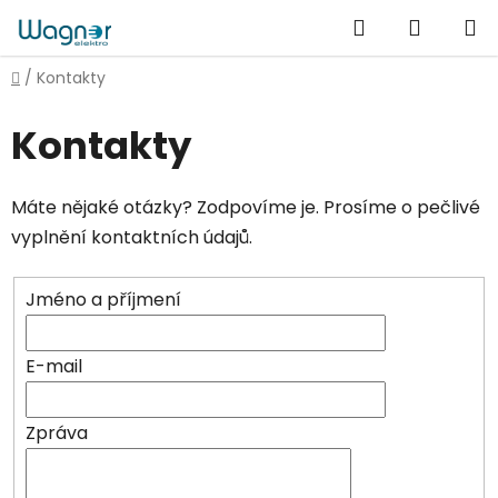
Přejít
Hledat
NÁKUP
na
obsah
KOŠÍK
Domů
/
Kontakty
Kontakty
Máte nějaké otázky? Zodpovíme je. Prosíme o pečlivé
vyplnění kontaktních údajů.
Jméno a příjmení
E-mail
Zpráva