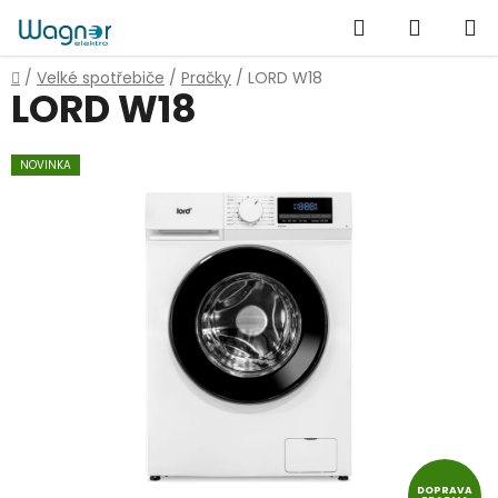
Přejít
Hledat
NÁKUP
na
obsah
KOŠÍK
Domů
/
Velké spotřebiče
/
Pračky
/
LORD W18
LORD W18
NOVINKA
DOPRAVA