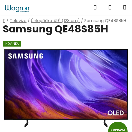
Přejít
Hledat
NÁKUP
na
obsah
KOŠÍK
Domů
/
Televize
/
Úhlopříčka 49" (123 cm)
/
Samsung QE48S85H
Samsung QE48S85H
NOVINKA
DOPRAVA