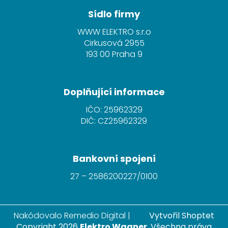
á
Sídlo firmy
p
WWW ELEKTRO s.r.o
a
Cirkusová 2955
t
193 00 Praha 9
í
Doplňující informace
IČO: 25962329
DIČ: CZ25962329
Bankovní spojení
27 – 2586200227/0100
Nakódovalo
Remedio Digital
|
Vytvořil Shoptet
Copyright 2026
Elektro Wagner
. Všechna práva