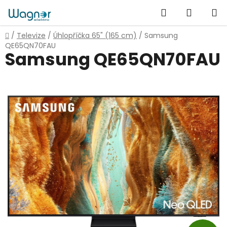
Přejít
Hledat
NÁKUP
na
obsah
KOŠÍK
Domů
/
Televize
/
Úhlopříčka 65" (165 cm)
/
Samsung
QE65QN70FAU
Samsung QE65QN70FAU