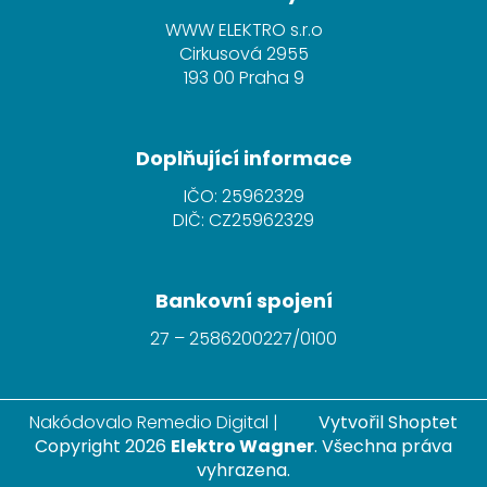
p
WWW ELEKTRO s.r.o
a
Cirkusová 2955
t
193 00 Praha 9
í
Doplňující informace
IČO: 25962329
DIČ: CZ25962329
Bankovní spojení
27 – 2586200227/0100
Nakódovalo
Remedio Digital
|
Vytvořil Shoptet
Copyright 2026
Elektro Wagner
. Všechna práva
vyhrazena.