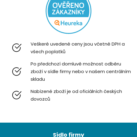
Veškeré uvedené ceny jsou včetně DPH a
všech poplatků
Po předchozí domluvě možnost odběru
zboží v sídle firmy nebo v našem centrálním
skladu
Nabízené zboží je od oficiálních českých
dovozců
Z
á
Sídlo firmy