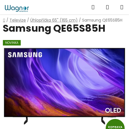
Přejít
Hledat
NÁKUP
na
obsah
KOŠÍK
Domů
/
Televize
/
Úhlopříčka 65" (165 cm)
/
Samsung QE65S85H
Samsung QE65S85H
NOVINKA
DOPRAVA