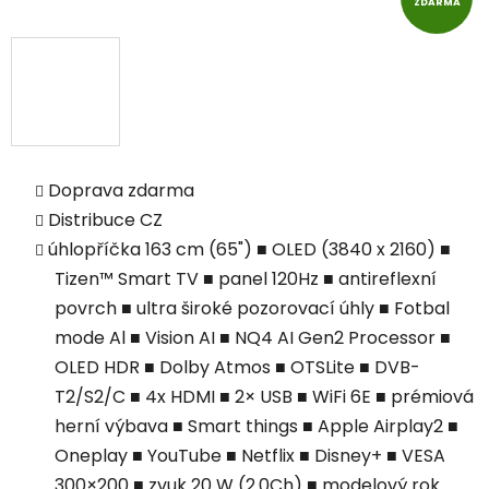
ZDARMA
Doprava zdarma
Distribuce CZ
úhlopříčka 163 cm (65") ■ OLED (3840 x 2160) ■
Tizen™ Smart TV ■ panel 120Hz ■ antireflexní
povrch ■ ultra široké pozorovací úhly ■ Fotbal
mode Al ■ Vision AI ■ NQ4 AI Gen2 Processor ■
OLED HDR ■ Dolby Atmos ■ OTSLite ■ DVB-
T2/S2/C ■ 4x HDMI ■ 2× USB ■ WiFi 6E ■ prémiová
herní výbava ■ Smart things ■ Apple Airplay2 ■
Oneplay ■ YouTube ■ Netflix ■ Disney+ ■ VESA
300×200 ■ zvuk 20 W (2.0Ch) ■ modelový rok