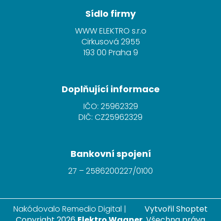
á
Sídlo firmy
p
WWW ELEKTRO s.r.o
a
Cirkusová 2955
t
193 00 Praha 9
í
Doplňující informace
IČO: 25962329
DIČ: CZ25962329
Bankovní spojení
27 – 2586200227/0100
Nakódovalo
Remedio Digital
|
Vytvořil Shoptet
Copyright 2026
Elektro Wagner
. Všechna práva