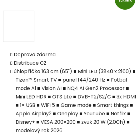
ZDARMA
Doprava zdarma
Distribuce CZ
úhlopříčka 163 cm (65") ■ Mini LED (3840 x 2160) ■
Tizen™ Smart TV ■ panel 144/240 Hz ■ Fotbal
mode Al ■ Vision AI ■ NQ4 AI Gen2 Processor ■
Mini LED HDR ■ OTS Lite ■ DVB-T2/S2/C ■ 3x HDMI
■ 1× USB ■ WiFi 5 ■ Game mode ■ Smart things ■
Apple Airplay2 ■ Oneplay ■ YouTube ■ Netflix ■
Disney+ ■ VESA 200×200 ■ zvuk 20 W (2.0Ch) ■
modelový rok 2026