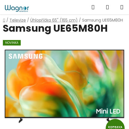
Přejít
Hledat
NÁKUP
na
obsah
KOŠÍK
Domů
/
Televize
/
Úhlopříčka 65" (165 cm)
/
Samsung UE65M80H
Samsung UE65M80H
NOVINKA
DOPRAVA