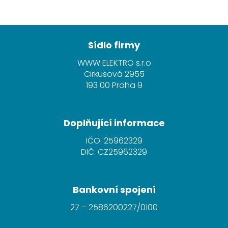
Z
á
Sídlo firmy
p
WWW ELEKTRO s.r.o
a
Cirkusová 2955
t
193 00 Praha 9
í
Doplňující informace
IČO: 25962329
DIČ: CZ25962329
Bankovní spojení
27 – 2586200227/0100