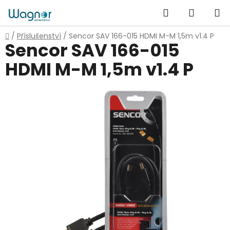
Přejít
Hledat
NÁKUP
na
obsah
KOŠÍK
Domů
/
Příslušenství
/
Sencor SAV 166-015 HDMI M-M 1,5m v1.4 P
Sencor SAV 166-015
HDMI M-M 1,5m v1.4 P