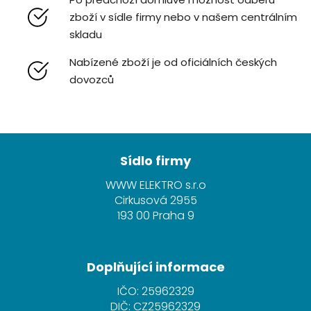
zboží v sídle firmy nebo v našem centrálním
skladu
Nabízené zboží je od oficiálních českých
dovozců
Z
á
Sídlo firmy
p
WWW ELEKTRO s.r.o
a
Cirkusová 2955
t
193 00 Praha 9
í
Doplňující informace
IČO: 25962329
DIČ: CZ25962329