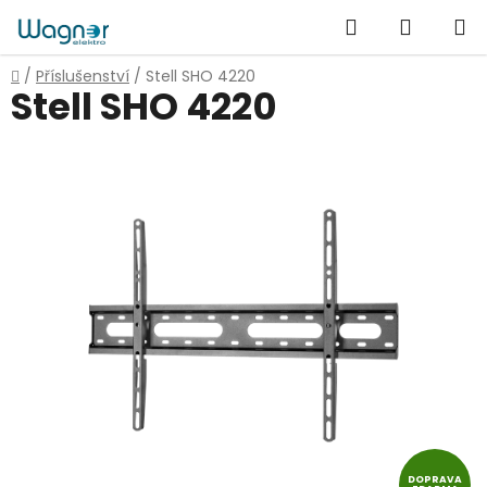
Přejít
Hledat
NÁKUP
na
obsah
KOŠÍK
Domů
/
Příslušenství
/
Stell SHO 4220
Stell SHO 4220
DOPRAVA