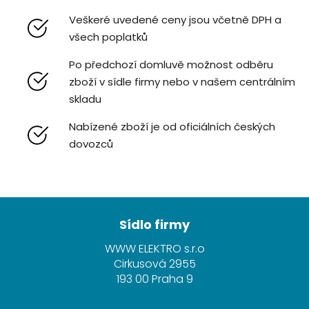
Veškeré uvedené ceny jsou včetně DPH a
všech poplatků
Po předchozí domluvě možnost odběru
zboží v sídle firmy nebo v našem centrálním
skladu
Nabízené zboží je od oficiálních českých
dovozců
Z
á
Sídlo firmy
p
WWW ELEKTRO s.r.o
a
Cirkusová 2955
t
193 00 Praha 9
í