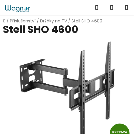
Přejít
Hledat
NÁKUP
na
obsah
KOŠÍK
Domů
/
Příslušenství
/
Držáky na TV
/
Stell SHO 4600
Stell SHO 4600
DOPRAVA