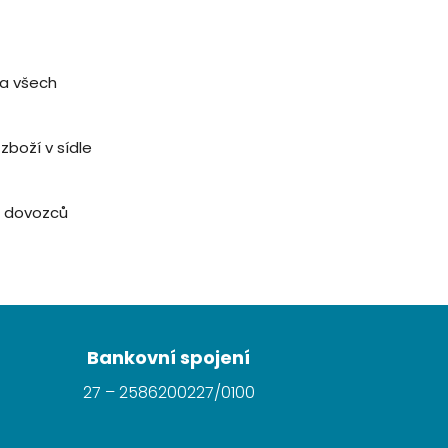
 a všech
boží v sídle
h dovozců
Bankovní spojení
27 – 2586200227/0100