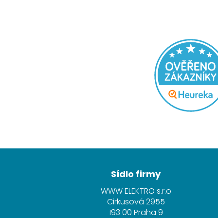
Z
Sídlo firmy
á
p
WWW ELEKTRO s.r.o
a
Cirkusová 2955
193 00 Praha 9
t