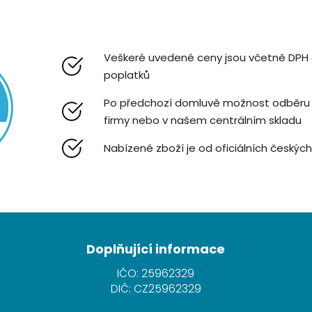
Veškeré uvedené ceny jsou včetně DPH
poplatků
Po předchozí domluvě možnost odběru z
firmy nebo v našem centrálním skladu
Nabízené zboží je od oficiálních českýc
Doplňující informace
IČO: 25962329
DIČ: CZ25962329